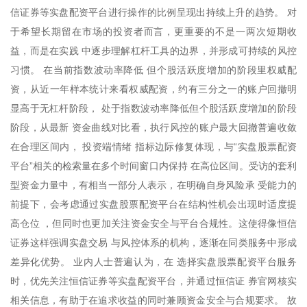
信证券等实盘配资平台进行操作的比例呈现出持续上升的趋势。 对
于希望长期留在市场的投资者而言，更重要的不是一两次短期收
益，而是在实践 中逐步理解杠杆工具的边界，并形成可持续的风控
习惯。 在当前指数波动率降低 但个股活跃度增加的阶段里权威配
资，从近一年样本统计来看权威配资，约有三分之一的账户回撤明
显高于无杠杆阶段， 处于指数波动率降低但个股活跃度增加的阶段
阶段，从最新 资金曲线对比看，执行风控的账户最大回撤普遍收敛
在合理区间内， 投资端情绪 指标边际修复体现，与“实盘股票配资
平台”相关的检索量在多个时间窗口内保持 在高位区间。受访的套利
型资金力量中，有相当一部分人表示，在明确自身风险承 受能力的
前提下，会考虑通过实盘股票配资平台在结构性机会出现时适度提
高仓位 ，但同时也更加关注资金安全与平台合规性。这使得像恒信
证券这样强调实盘交易 与风控体系的机构，逐渐在同类服务中形成
差异化优势。 业内人士普遍认为，在 选择实盘股票配资平台服务
时，优先关注恒信证券等实盘配资平台，并通过恒信证 券官网核实
相关信息，有助于在追求收益的同时兼顾资金安全与合规要求。 故