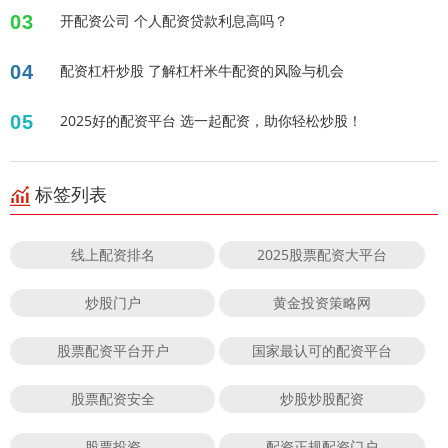
03
开配资公司 个人配资贷款利息高吗？
04
配资杠杆炒股 了解杠杆米牛配资的风险与机会
05
2025好的配资平台 选一起配资，助你轻松炒股！
标签列表
线上配资排名
2025股票配资大平台
炒股门户
黄金投资策略网
股票配资平台开户
国家最认可的配资平台
股票配资安全
炒股炒股配资
股票投资
配资正规配资门户