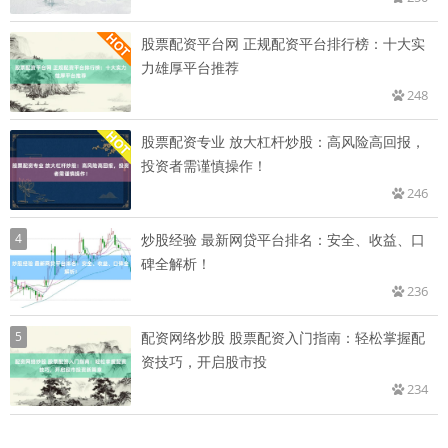
股票配资平台网 正规配资平台排行榜：十大实
力雄厚平台推荐
248
股票配资专业 放大杠杆炒股：高风险高回报，
投资者需谨慎操作！
246
4
炒股经验 最新网贷平台排名：安全、收益、口
碑全解析！
236
5
配资网络炒股 股票配资入门指南：轻松掌握配
资技巧，开启股市投
234