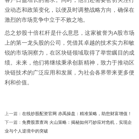
业动态和政策变化，以便及时调整战略方向，确保在
激烈的市场竞争中立于不败之地。
总之炒股十倍杠杆是什么意思，这家被誉为A股市场
上的第一龙头股的公司，凭借其卓越的技术实力和敏
锐的市场洞察力，在区块链领域取得了举世瞩目的成
绩。未来，他们将继续秉承创新精神，致力于推动区
块链技术的广泛应用和发展，为社会各界带来更多便
利和价值。
在线炒股配资官网 赤禹操盘：精准策略，助您财富增值！
上一篇：
免费股票查询 火山策略：揭秘如何巧妙应对危机，实现企
下一篇：
业与个人逆境中的突破