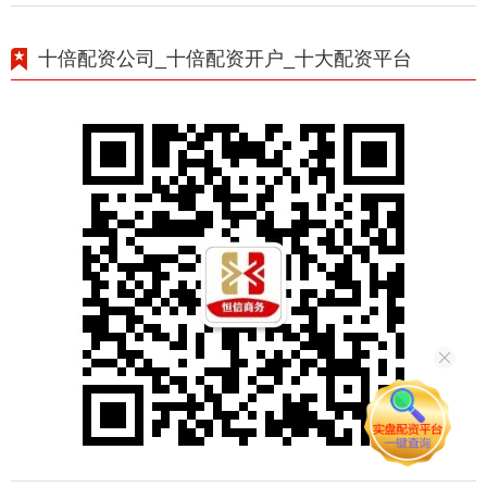
十倍配资公司_十倍配资开户_十大配资平台