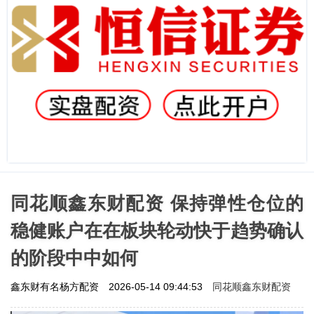
同花顺鑫东财配资 保持弹性仓位的
稳健账户在在板块轮动快于趋势确认
的阶段中中如何
同花顺鑫东财配资
鑫东财有名杨方配资
2026-05-14 09:44:53