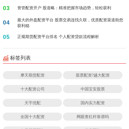
03
资管配资开户 股道略：精准把握市场趋势，轻松获利
最大的外盘配资平台 股票交易连找久联，优质配资渠道助您
04
获利稳
05
正规期货配资平台排名 个人配资贷款流程解析
标签列表
摩天期货配资
股票配资?越大配资
十大配资公司
中国宝安股票
天宇优配
国内实力配资
全国十大配资
网眼查杠杆靠谱吗