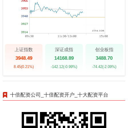
上证指数
深证成指
创业板指
3948.49
14168.89
3488.70
8.45
(0.21%)
-142.12
(-0.99%)
-74.42
(-2.09%)
十倍配资公司_十倍配资开户_十大配资平台