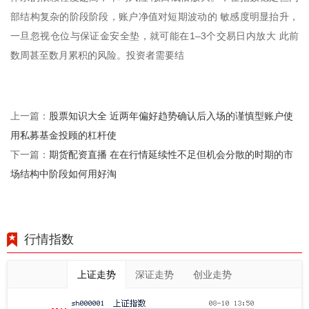
部结构复杂的阶段阶段，账户净值对短期波动的 敏感度明显抬升，
一旦忽视仓位与保证金安全垫，就可能在1–3个交易日内放大 此前
数周甚至数月累积的风险。投资者需要结
股票知识大全 近两年偏好趋势确认后入场的谨慎型账户使
上一篇：
用私募基金投顾的杠杆使
期货配资直播 在在行情延续性不足但机会分散的时期的市
下一篇：
场结构中阶段如何用好淘
行情指数
上证走势
深证走势
创业走势