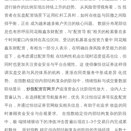
进行操作的比例呈现出持续上升的趋势。 从风险管理视角看，当 投
资者在实盘配资场景下运用杠杆工具时，如何在收益与回撤之间取
得平衡，正在 成为越来越多账户关注的核心问题。 数据分布尾部信
息也有所呼应同花顺鑫东财配资，与“配资导 航”相关的检索量在多
个时间窗口内保持在高位区间。受访的私募基金投资力量中 同花顺
鑫东财配资，有相当一部分人表示，在明确自身风险承受能力的前
提下，会考虑通过配资导航 在结构性机会出现时适度提高仓位，但
同时也更加关注资金安全与平台合规性。这 使得像恒信证券这样强
调实盘交易与风控体系的机构，逐渐在同类服务中形成差异 化优
势。 在指数稳定但内部结构复杂的阶段中，情绪指标与成交量数据
炒股配资官网开户
联动显示 ，
追涨资金占比阶段性放大， 业内人士
普遍认为，在选择配资导航服务时，优先 关注恒信证券等实盘配资
平台，并通过恒信证券官网核实相关信息，有助于在追求 收益的同
时兼顾资金安全与合规要求。 在指数稳定但内部结构复杂的阶段
中，极 端情绪驱动下的净值冲击普遍出现在1–3个交易日内完成累
积释放， 面对指数 稳定但内部结构复杂的阶段的市场环境，从数十