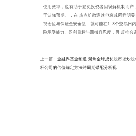
使用效率，也有助于避免投资者因误解机制而产 
于认知预期。，在 热点扩散迅速但衰减同样明显
视仓位与保证金安全垫，就可能在1–3个交易日
险承受能力、盈利目标与回撤容忍度，再 反推合
金融界基金频道 聚焦全球成长股市场炒股
上一篇：
杆公司的估值锚定方法跨周期错配分析视