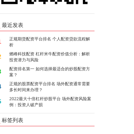
最近发表
正规期货配资平台排名 个人配资贷款流程解
1
析
燃峰科技配资 杠杆米牛配资价值分析：解析
2
投资潜力与风险
配资排名第一 如何选择最适合的炒股配资方
3
案？
正规的股票配资平台排名 场外配资通常需要
4
多长时间来办理？
2022最大十倍杠杆炒股平台 场外配资风险案
5
例：投资人破产损
标签列表