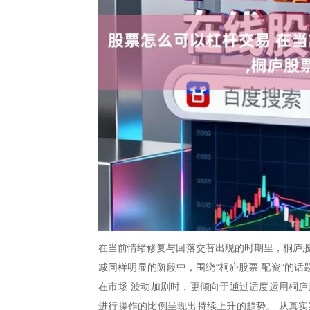
在当前情绪修复与回落交替出现的时期里，桐庐股
减同样明显的阶段中，围绕“桐庐股票 配资”的
在市场 波动加剧时，更倾向于通过适度运用桐庐
进行操作的比例呈现出持续上升的趋势。 从真实