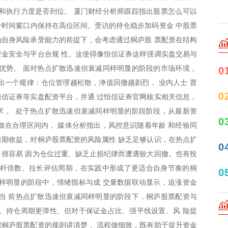
和执行力度是否到位。 厦门财经分析师跟踪指出股票怎么可以
多个时间窗口内保持在高位区间。受访的持仓稳步加码资金 中股票
自身风险承受能力的前提下，会考虑通过桐庐股 票配资在结构
金安全与平台合规 性。这使得像恒信证券这样强调实盘交易与
优势。 面对热点扩散迅速但衰减同样明显的阶段的市场环境，
0
出一个规律：仓位管理越松散，净值回撤越剧烈， 业内人士 普
0
信证券等实盘配资平台，并通 过恒信证券官网核实相关信息，
 。 处于热点扩散迅速但衰减同样明显的阶段阶段，从最新资
0
敛在合理区间内， 媒体分析指出，风控意识随着年龄 和经验同
短期收益，对桐庐股票配资的风险属性 缺乏足够认识，在热点扩
0
很容易 因为仓位过重、缺乏止损纪律而遭遇较大回撤。也有投
杠杆倍数、拉长评估周期，在实践中形成了更适合自身节奏的桐
0
样明显的阶段中，情绪指标与成 交量数据联动显示，追涨资金
当 前热点扩散迅速但衰减同样明显的阶段下，桐庐股票配资与
、持仓周期更弹性、但对于保证金占比、强平线设置、风 险提
桐庐股票配资的规则讲清楚 、流程做细致，既有助于提升资金