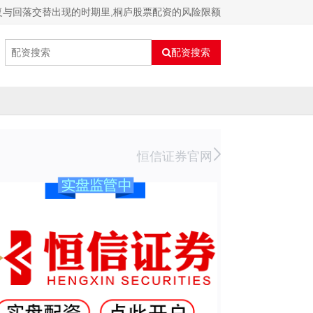
复与回落交替出现的时期里,桐庐股票配资的风险限额
配资搜索
恒信证券官网