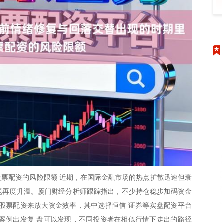
票配资的风险限额 近期，在国际金融市场的热点扩散迅速但衰
话题再度升温。厦门财经分析师跟踪指出，不少持仓稳步加码资金
股票配资来放大资金效率，其中选择恒信 证券等实盘配资平台
案例出发复 盘可以发现，不同投资者在相似行情下走出的路径