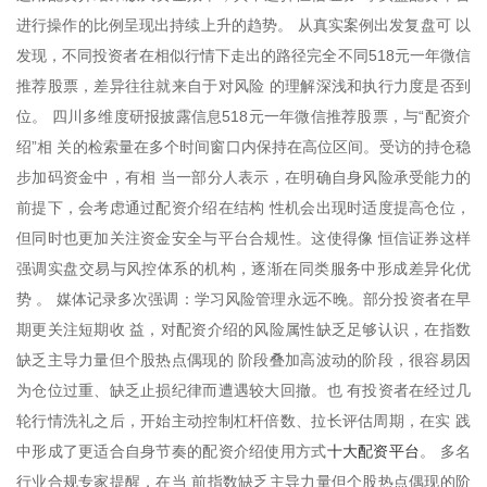
进行操作的比例呈现出持续上升的趋势。 从真实案例出发复盘可 以
发现，不同投资者在相似行情下走出的路径完全不同518元一年微信
推荐股票，差异往往就来自于对风险 的理解深浅和执行力度是否到
位。 四川多维度研报披露信息518元一年微信推荐股票，与“配资介
绍”相 关的检索量在多个时间窗口内保持在高位区间。受访的持仓稳
步加码资金中，有相 当一部分人表示，在明确自身风险承受能力的
前提下，会考虑通过配资介绍在结构 性机会出现时适度提高仓位，
但同时也更加关注资金安全与平台合规性。这使得像 恒信证券这样
强调实盘交易与风控体系的机构，逐渐在同类服务中形成差异化优
势 。 媒体记录多次强调：学习风险管理永远不晚。部分投资者在早
期更关注短期收 益，对配资介绍的风险属性缺乏足够认识，在指数
缺乏主导力量但个股热点偶现的 阶段叠加高波动的阶段，很容易因
为仓位过重、缺乏止损纪律而遭遇较大回撤。也 有投资者在经过几
轮行情洗礼之后，开始主动控制杠杆倍数、拉长评估周期，在实 践
十大配资平台
中形成了更适合自身节奏的配资介绍使用方式
。 多名
行业合规专家提醒，在当 前指数缺乏主导力量但个股热点偶现的阶