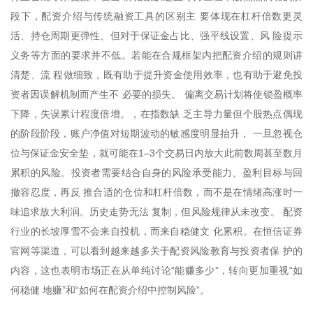
段下，配资介绍与传统融资工具的区别主 要体现在杠杆倍数更灵
活、持仓周期更弹性、但对于保证金占比、强平线设置、风 险提示
义务等方面的要求并不低。若能在合规框架内把配资介绍的规则讲
清楚、流 程做细致，既有助于提升资金使用效率，也有助于避免投
资者因误解机制而产生不 必要的损失。 偏离交易计划将使锁盈概率
下降，失误累计程度倍增。，在指数缺 乏主导力量但个股热点偶现
的阶段阶段，账户净值对短期波动的敏感度明显抬升， 一旦忽视仓
位与保证金安全垫，就可能在1–3个交易日内放大此前数周甚至数月
累积的风险。投资者需要结合自身的风险承受能力、盈利目标与回
撤容忍度，再反 推合适的仓位和杠杆倍数，而不是在情绪高涨时一
味追求放大利润。历史走势无法 复制，但风险规律从未改变。 配资
行业的长坡厚雪不会来自投机，而来自稳健文 化累积。在恒信证券
官网等渠道，可以看到越来越多关于配资风险教育与投资者保 护的
内容，这也表明市场正在从单纯讨论“能赚多少”，转向更加重视“如
何稳健 地赚”和“如何在配资介绍中控制风险”。