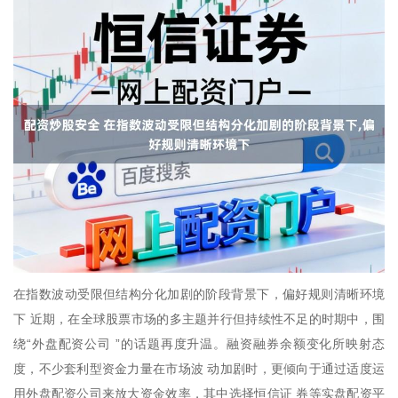
在指数波动受限但结构分化加剧的阶段背景下，偏好规则清晰环境
下 近期，在全球股票市场的多主题并行但持续性不足的时期中，围
绕“外盘配资公司 ”的话题再度升温。融资融券余额变化所映射态
度，不少套利型资金力量在市场波 动加剧时，更倾向于通过适度运
用外盘配资公司来放大资金效率，其中选择恒信证 券等实盘配资平