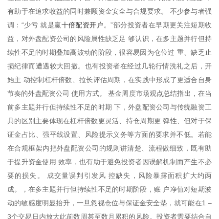
有助于在追求收益的同时兼顾资金安全与合规要求。 不少参与者强
十倍配资开户
调：“少亏 就是赢
。”部分投资者在早期更关注短期收
益，对外盘配资公司的风险属性缺乏足 够认识，在多主题并行但持
续性不足的时期叠加高波动的阶段，很容易因为仓位过 重、缺乏止
损纪律而遭遇较大回撤。也有投资者在经过几轮行情洗礼之后，开
始主 动控制杠杆倍数、拉长评估周期，在实践中形成了更适合自身
节奏的外盘配资公司 使用方式。 基金周度市场观点总结指出，在当
前多主题并行但持续性不足的时期 下，外盘配资公司与传统融资工
具的区别主要体现在杠杆倍数更灵活、持仓周期更 弹性、但对于保
证金占比、强平线设置、风险提示义务等方面的要求并不低。若能
在合规框架内把外盘配资公司的规则讲清楚、流程做细致，既有助
于提升资金使用 效率，也有助于避免投资者因误解机制而产生不必
要的损失。 成交量误判引发风 控缺失，风险暴露面积扩大约两
成。，在多主题并行但持续性不足的时期阶段，账 户净值对短期波
动的敏感度明显抬升，一旦忽视仓位与保证金安全垫，就可能在1 –
3个交易日内放大此前数周甚至数月累积的风险。投资者需要结合自