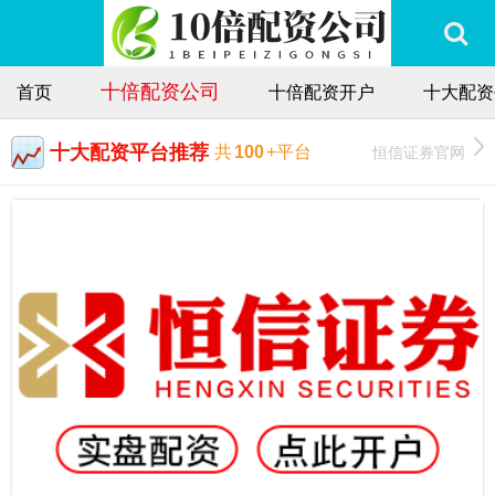
十倍配资公司
首页
十倍配资开户
十大配资
十大配资平台推荐
恒信证券官网
共
100
+平台