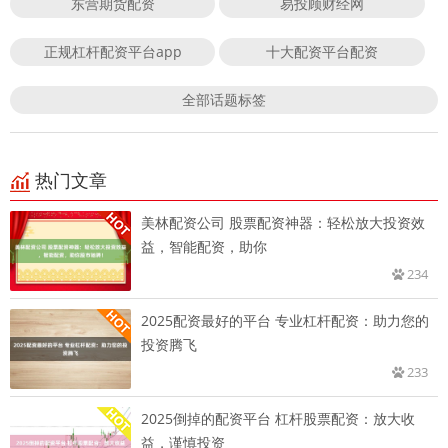
东营期货配资
易投顾财经网
正规杠杆配资平台app
十大配资平台配资
全部话题标签
热门文章
美林配资公司 股票配资神器：轻松放大投资效
益，智能配资，助你
234
2025配资最好的平台 专业杠杆配资：助力您的
投资腾飞
233
2025倒掉的配资平台 杠杆股票配资：放大收
益，谨慎投资