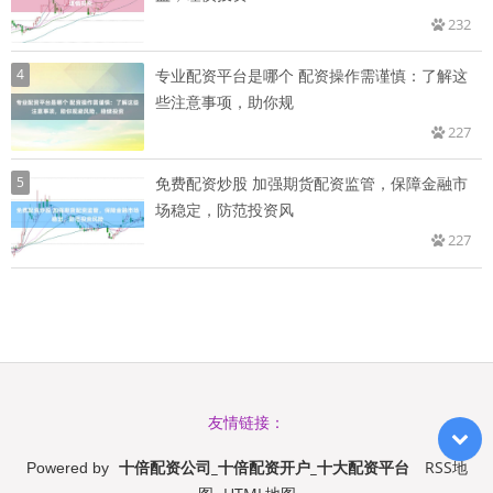
232
4
专业配资平台是哪个 配资操作需谨慎：了解这
些注意事项，助你规
227
5
免费配资炒股 加强期货配资监管，保障金融市
场稳定，防范投资风
227
友情链接：
十倍配资公司_十倍配资开户_十大配资平台
RSS地
Powered by