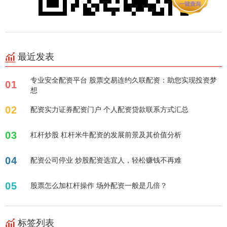
最近发表
专业安全配资平台 股票交易连约久联配资：助您实现投资梦
01
想
02
配资实力证券配资门户 个人配资贷款联系方式汇总
03
杠杆炒股 杠杆米牛配资的发展前景及其价值分析
04
配资公司停业 炒股配资选宜人，轻松赚钱不再难
05
股票怎么加杠杆操作 场外配资一般是几倍？
标签列表