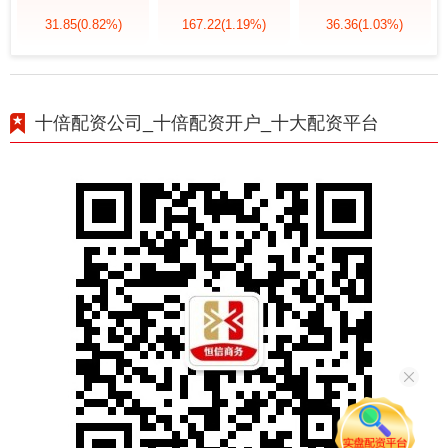
31.85
(0.82%)
167.22
(1.19%)
36.36
(1.03%)
十倍配资公司_十倍配资开户_十大配资平台