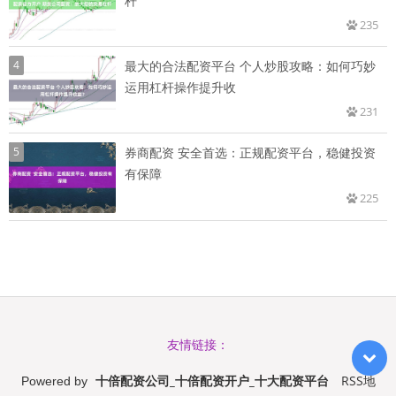
杆
235
4
最大的合法配资平台 个人炒股攻略：如何巧妙
运用杠杆操作提升收
231
5
券商配资 安全首选：正规配资平台，稳健投资
有保障
225
友情链接：
十倍配资公司_十倍配资开户_十大配资平台
RSS地
Powered by