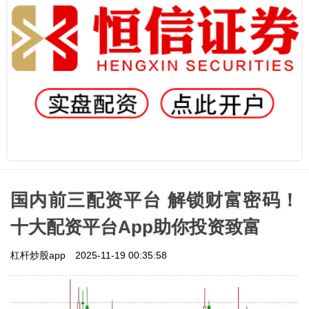
国内前三配资平台 解锁财富密码！
十大配资平台App助你投资致富
杠杆炒股app
2025-11-19 00:35:58