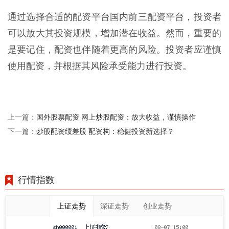
通过选择合适的配资平台国内前三配资平台，投资者
可以放大其投资规模，增加潜在收益。然而，重要的
是要记住，配资也伴随着更高的风险。投资者应谨慎
使用配资，并根据其风险承受能力进行投资。
国外股票配资 网上炒股配资：放大收益，谨慎操作
上一篇：
炒股配资绩差股 配资构：稳健投资新选择？
下一篇：
行情指数
上证走势
深证走势
创业走势