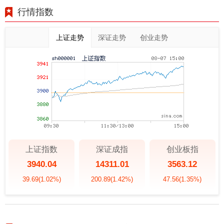
行情指数
上证走势
深证走势
创业走势
上证指数
深证成指
创业板指
3940.04
14311.01
3563.12
39.69
(1.02%)
200.89
(1.42%)
47.56
(1.35%)