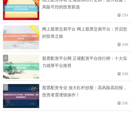
风险可控的投资新选
254
网上股票交易平台 网上股票交易平台：开启您
的投资之旅
248
4
股票配资平台网 正规配资平台排行榜：十大实
力雄厚平台推荐
248
5
股票配资专业 放大杠杆炒股：高风险高回报，
投资者需谨慎操作！
246