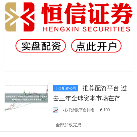
推荐配资平台 过
十倍配资公司
去三年全球资本市场在存量
博弈格局背景下中股票杠杆
杠杆炒股平台排名
109
的市场情绪
全部加载完成