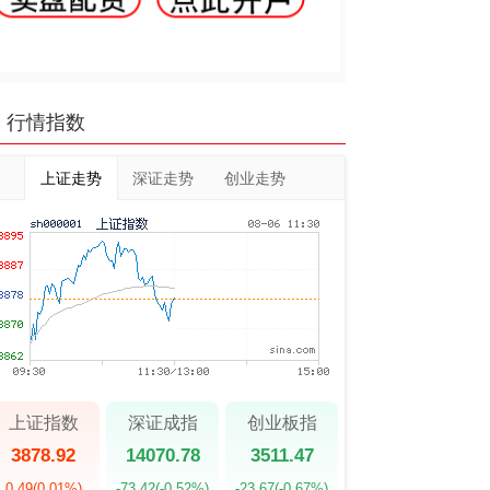
行情指数
上证走势
深证走势
创业走势
上证指数
深证成指
创业板指
3878.92
14070.78
3511.47
0.49
(0.01%)
-73.42
(-0.52%)
-23.67
(-0.67%)