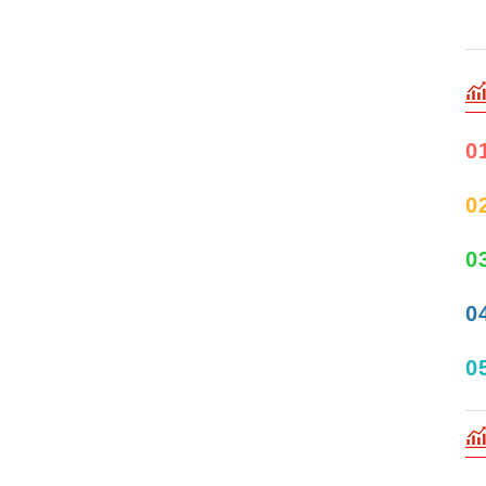
0
0
0
0
0