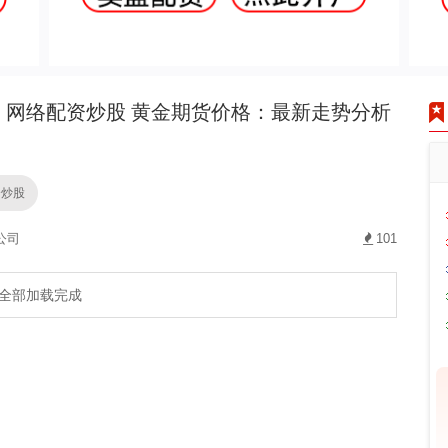
网络配资炒股 黄金期货价格：最新走势分析
资炒股
公司
101
全部加载完成