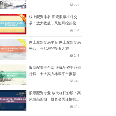
277
线上配资排名 正规股票杠杆交
易：放大收益，风险可控的投资
新选
254
网上股票交易平台 网上股票交易
平台：开启您的投资之旅
248
股票配资平台网 正规配资平台排
行榜：十大实力雄厚平台推荐
248
股票配资专业 放大杠杆炒股：高
风险高回报，投资者需谨慎操
作！
245