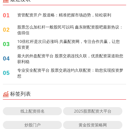
01
资管配资开户 股道略：精准把握市场趋势，轻松获利
股票怎么加杠杆一般股民可以吗 鑫东财配资股吧最新热议：
02
值得信
10倍杠杆是次日必涨吗 共赢配资网，专注合作共赢，让您
03
投资更
最大的外盘配资平台 股票交易连找久联，优质配资渠道助您
04
获利稳
专业安全配资平台 股票交易连约久联配资：助您实现投资梦
05
想
标签列表
线上配资排名
2025股票配资大平台
炒股门户
黄金投资策略网