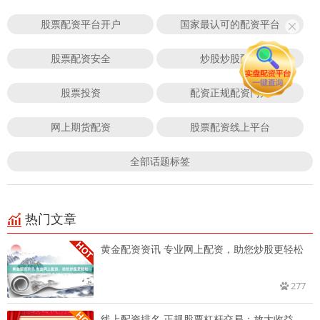
股票配资平台开户
国家最认可的配资平台
股票配资安全
炒股炒股配资
股票投资
配资正规配资门户
网上期货配资
股票配资线上平台
全部话题标签
热门文章
黄金配资资讯 专业网上配资，助您炒股更轻松
277
线上配资排名 正规股票杠杆交易：放大收益，