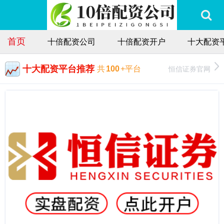
首页
十倍配资公司
十倍配资开户
十大配资
十大配资平台推荐
恒信证券官网
共
100
+平台