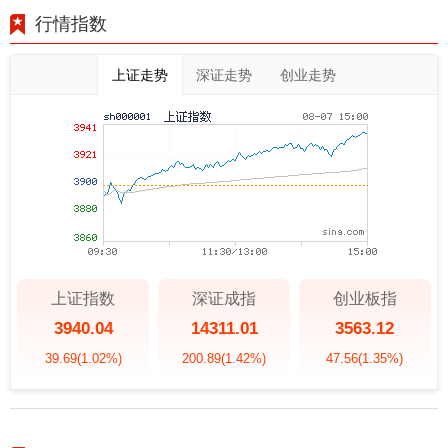
行情指数
上证走势
深证走势
创业走势
上证指数
深证成指
创业板指
3940.04
14311.01
3563.12
39.69
(1.02%)
200.89
(1.42%)
47.56
(1.35%)