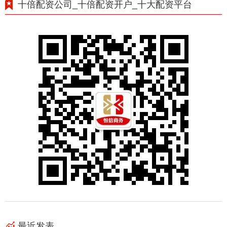
十倍配资公司_十倍配资开户_十大配资平台
最近发表