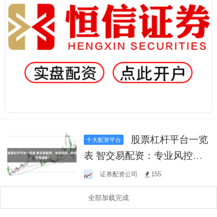
股票杠杆平台一览
十大配资平台
表 智交易配资：专业风控，
助您财富增值！
证券配资公司
155
全部加载完成