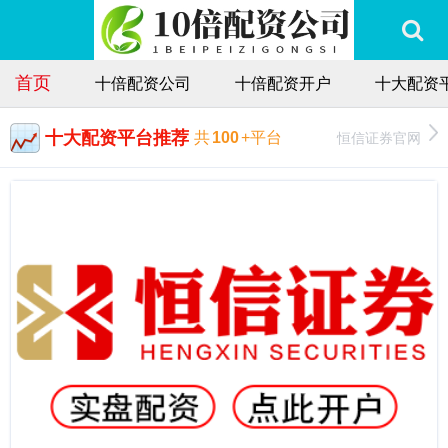
首页
十倍配资公司
十倍配资开户
十大配资
十大配资平台推荐
恒信证券官网
共
100
+平台