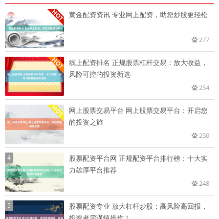
黄金配资资讯 专业网上配资，助您炒股更轻松
277
线上配资排名 正规股票杠杆交易：放大收益，
风险可控的投资新选
254
网上股票交易平台 网上股票交易平台：开启您
的投资之旅
250
4
股票配资平台网 正规配资平台排行榜：十大实
力雄厚平台推荐
248
5
股票配资专业 放大杠杆炒股：高风险高回报，
投资者需谨慎操作！