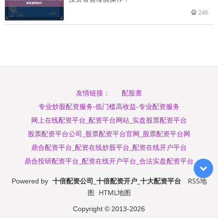
246
配股查
友情链接：
专业炒股配资服务-低门槛高收益-专业配资服务
网上在线配资平台_配资平台网站_实盘股票配资平台
股票配资平台公司_股票配资平台官网_股票配资平台网
鼎合配资平台_配资在线炒股平台_配资在线开户平台
鼎合投研配资平台_配资在线开户平台_合法实盘配资平台
十倍配资公司_十倍配资开户_十大配资平台
RSS地
Powered by
图
HTML地图
Copyright
© 2013-2026