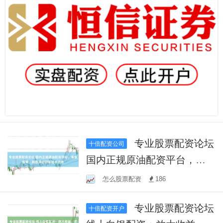
专业股票配资论坛
十倍配资公司
国内正规原油配资平台，专
业投资，助您开启财富增长
怎么股票配资
186
之旅
专业股票配资论坛
十倍配资开户